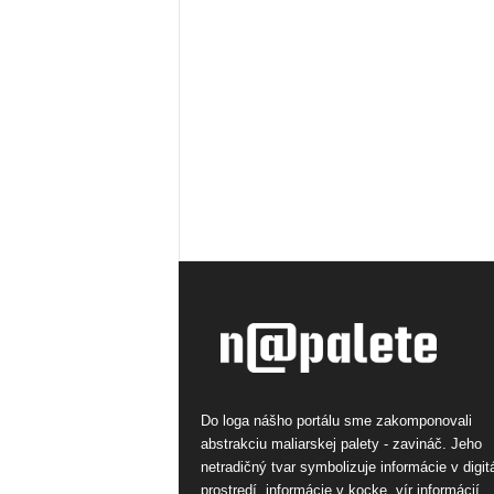
Do loga nášho portálu sme zakomponovali
abstrakciu maliarskej palety - zavináč. Jeho
netradičný tvar symbolizuje informácie v digi
prostredí, informácie v kocke, vír informácií.