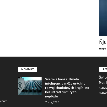
Ňju
napal
NOVINKY
RE
Šéfred
Svetová banka: Umelá
Mgr. 
inteligencia môže urýchliť
rozvoj chudobných krajín, no
kapus
bez infraštruktúry to
napal
nepôjde
tálnom
7. aug 2026