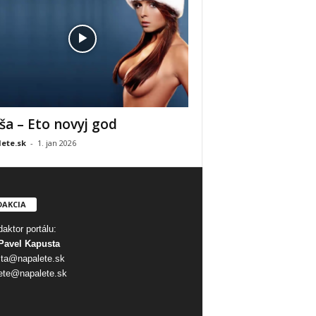
ša – Eto novyj god
ete.sk
-
1. jan 2026
DAKCIA
aktor portálu:
Pavel Kapusta
ta@napalete.sk
ete@napalete.sk