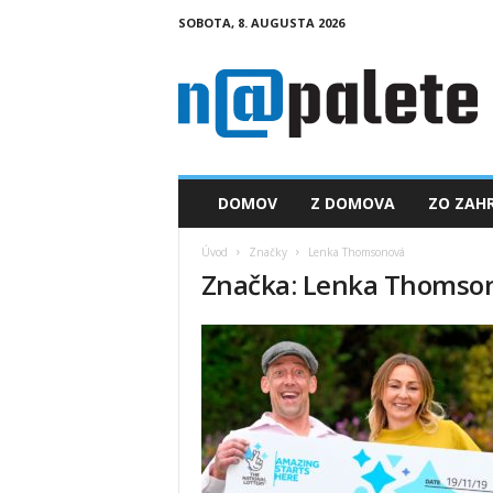
SOBOTA, 8. AUGUSTA 2026
n
a
p
a
l
e
t
DOMOV
Z DOMOVA
ZO ZAHR
e
.
Úvod
Značky
Lenka Thomsonová
s
Značka: Lenka Thomso
k