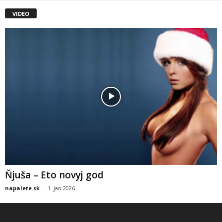
VIDEO
Ňjuša – Eto novyj god
napalete.sk
-
1. jan 2026