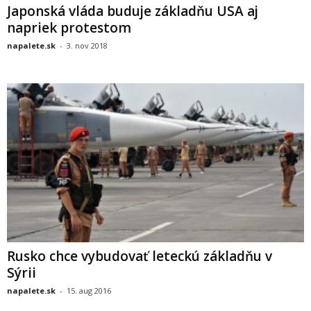
Japonská vláda buduje základňu USA aj
napriek protestom
napalete.sk
-
3. nov 2018
Rusko chce vybudovať leteckú základňu v
Sýrii
napalete.sk
-
15. aug 2016