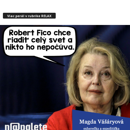
Viac perál v rubrike RELAX