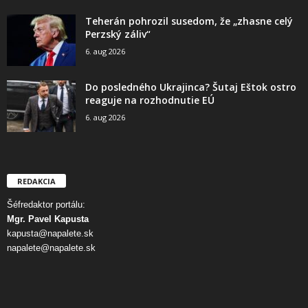
Teherán pohrozil susedom, že „zhasne celý
Perzský záliv“
6. aug 2026
Do posledného Ukrajinca? Šutaj Eštok ostro
reaguje na rozhodnutie EÚ
6. aug 2026
REDAKCIA
Šéfredaktor portálu:
Mgr. Pavel Kapusta
kapusta@napalete.sk
napalete@napalete.sk