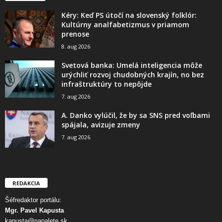
Kéry: Keď PS útočí na slovenský folklór:
Kultúrny analfabetizmus v priamom
prenose
8. aug 2026
Svetová banka: Umelá inteligencia môže
urýchliť rozvoj chudobných krajín, no bez
infraštruktúry to nepôjde
7. aug 2026
A. Danko vylúčil, že by sa SNS pred voľbami
spájala, avizuje zmeny
7. aug 2026
REDAKCIA
Šéfredaktor portálu:
Mgr. Pavel Kapusta
kapusta@napalete.sk