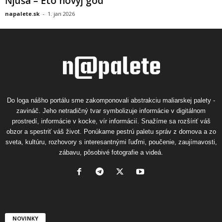
Ňjuša – Eto novyj god
napalete.sk
-
1. jan 2026
Do loga nášho portálu sme zakomponovali abstrakciu maliarskej palety -
zavináč. Jeho netradičný tvar symbolizuje informácie v digitálnom
prostredí, informácie v kocke, vír informácií. Snažíme sa rozšíriť váš
obzor a spestriť váš život. Ponúkame pestrú paletu správ z domova a zo
sveta, kultúru, rozhovory s interesantnými ľuďmi, poučenie, zaujímavosti,
zábavu, pôsobivé fotografie a videá.
NOVINKY