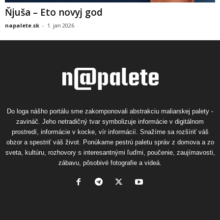
Ňjuša – Eto novyj god
napalete.sk
-
1. jan 2026
Do loga nášho portálu sme zakomponovali abstrakciu maliarskej palety -
zavináč. Jeho netradičný tvar symbolizuje informácie v digitálnom
prostredí, informácie v kocke, vír informácií. Snažíme sa rozšíriť váš
obzor a spestriť váš život. Ponúkame pestrú paletu správ z domova a zo
sveta, kultúru, rozhovory s interesantnými ľuďmi, poučenie, zaujímavosti,
zábavu, pôsobivé fotografie a videá.