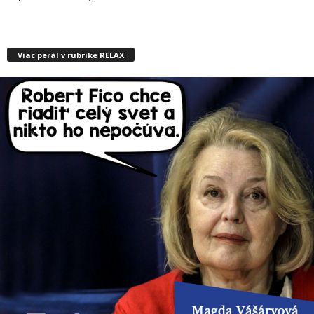
Viac perál v rubrike RELAX