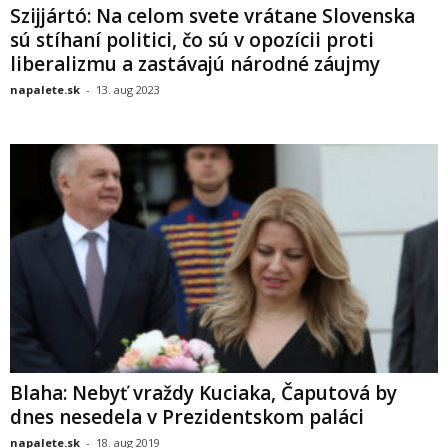
Szijjártó: Na celom svete vrátane Slovenska
sú stíhaní politici, čo sú v opozícii proti
liberalizmu a zastávajú národné záujmy
napalete.sk
-
13. aug 2023
Blaha: Nebyť vraždy Kuciaka, Čaputová by
dnes nesedela v Prezidentskom paláci
napalete.sk
-
18. aug 2019