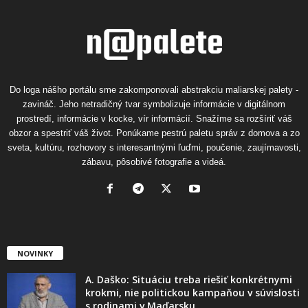
Do loga nášho portálu sme zakomponovali abstrakciu maliarskej palety -
zavináč. Jeho netradičný tvar symbolizuje informácie v digitálnom
prostredí, informácie v kocke, vír informácií. Snažíme sa rozšíriť váš
obzor a spestriť váš život. Ponúkame pestrú paletu správ z domova a zo
sveta, kultúru, rozhovory s interesantnými ľuďmi, poučenie, zaujímavosti,
zábavu, pôsobivé fotografie a videá.
NOVINKY
A. Daško: Situáciu treba riešiť konkrétnymi
krokmi, nie politickou kampaňou v súvislosti
s rodinami v Maďarsku