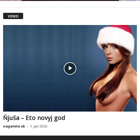
VIDEO
Ňjuša – Eto novyj god
napalete.sk
-
1. jan 2026