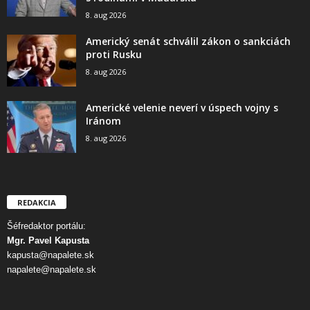
8. aug 2026
Americký senát schválil zákon o sankciách
proti Rusku
8. aug 2026
Americké velenie neverí v úspech vojny s
Iránom
8. aug 2026
REDAKCIA
Šéfredaktor portálu:
Mgr. Pavel Kapusta
kapusta@napalete.sk
napalete@napalete.sk