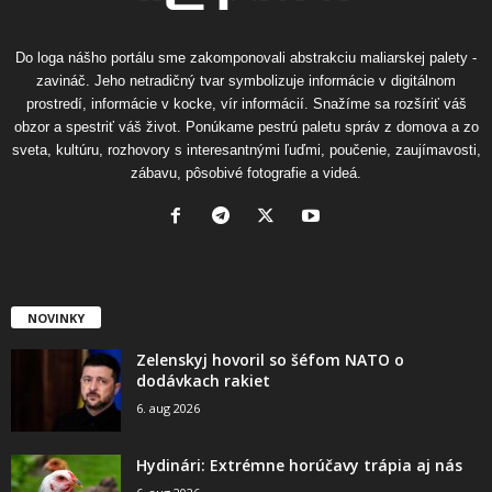
Do loga nášho portálu sme zakomponovali abstrakciu maliarskej palety -
zavináč. Jeho netradičný tvar symbolizuje informácie v digitálnom
prostredí, informácie v kocke, vír informácií. Snažíme sa rozšíriť váš
obzor a spestriť váš život. Ponúkame pestrú paletu správ z domova a zo
sveta, kultúru, rozhovory s interesantnými ľuďmi, poučenie, zaujímavosti,
zábavu, pôsobivé fotografie a videá.
NOVINKY
Zelenskyj hovoril so šéfom NATO o
dodávkach rakiet
6. aug 2026
Hydinári: Extrémne horúčavy trápia aj nás