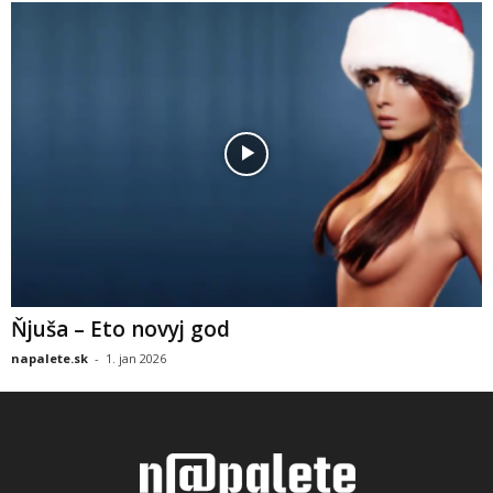
Ňjuša – Eto novyj god
napalete.sk
-
1. jan 2026