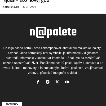
Ňjuša – Eto novyj god
napalete.sk
-
1. jan 2026
Do loga nášho portálu sme zakomponovali abstrakciu maliarskej palety -
zavináč. Jeho netradičný tvar symbolizuje informácie v digitálnom
prostredí, informácie v kocke, vír informácií. Snažíme sa rozšíriť váš
obzor a spestriť váš život. Ponúkame pestrú paletu správ z domova a zo
sveta, kultúru, rozhovory s interesantnými ľuďmi, poučenie, zaujímavosti,
zábavu, pôsobivé fotografie a videá.
NOVINKY