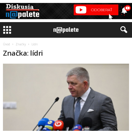
Úvod
Značky
Lídri
Značka: lídri