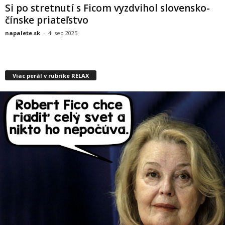
Si po stretnutí s Ficom vyzdvihol slovensko-
čínske priateľstvo
napalete.sk
-
4. sep 2025
Viac perál v rubrike RELAX