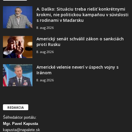
A. Daško: Situáciu treba riešiť konkrétnymi
krokmi, nie politickou kampaňou v súvislosti
s rodinami v Maďarsku
8. aug 2026
Americký senát schválil zákon o sankciách
proti Rusku
8. aug 2026
Americké velenie neverí v úspech vojny s
Iránom
8. aug 2026
REDAKCIA
Šéfredaktor portálu:
Mgr. Pavel Kapusta
kapusta@napalete.sk