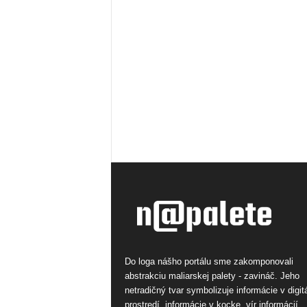
Do loga nášho portálu sme zakomponovali
abstrakciu maliarskej palety - zavináč. Jeho
netradičný tvar symbolizuje informácie v digi
prostredí, informácie v kocke, vír informácií.