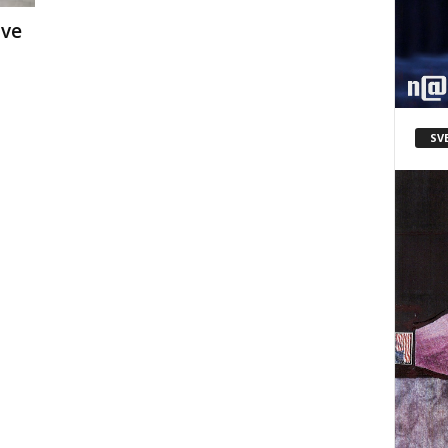
dve
SV