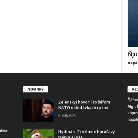
Ňju
napal
NOVINKY
RE
Šéfred
Zelenskyj hovoril so šéfom
Mgr. 
NATO o dodávkach rakiet
kapus
6. aug 2026
napal
tálnom
Hydinári: Extrémne horúčavy
trápia aj nás