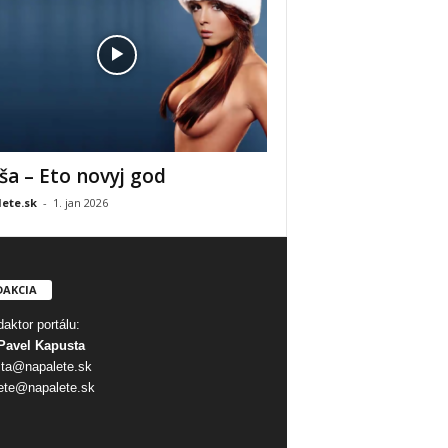
ša – Eto novyj god
ete.sk
-
1. jan 2026
DAKCIA
aktor portálu:
Pavel Kapusta
ta@napalete.sk
ete@napalete.sk