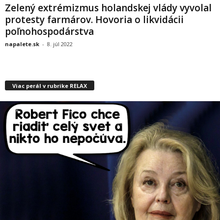
Zelený extrémizmus holandskej vlády vyvolal
protesty farmárov. Hovoria o likvidácii
poľnohospodárstva
napalete.sk
-
8. júl 2022
Viac perál v rubrike RELAX