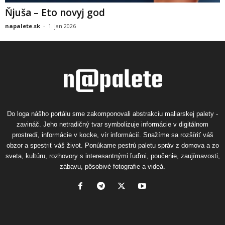
Ňjuša – Eto novyj god
napalete.sk
-
1. jan 2026
Do loga nášho portálu sme zakomponovali abstrakciu maliarskej palety -
zavináč. Jeho netradičný tvar symbolizuje informácie v digitálnom
prostredí, informácie v kocke, vír informácií. Snažíme sa rozšíriť váš
obzor a spestriť váš život. Ponúkame pestrú paletu správ z domova a zo
sveta, kultúru, rozhovory s interesantnými ľuďmi, poučenie, zaujímavosti,
zábavu, pôsobivé fotografie a videá.