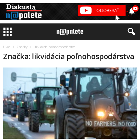
Úvod
Značky
Likvidácia poľnohospodárstva
Značka: likvidácia poľnohospodárstva