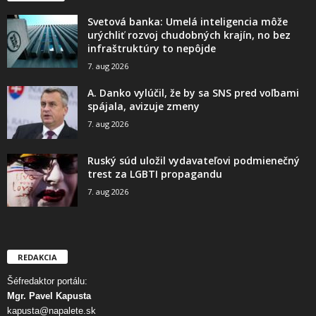
Svetová banka: Umelá inteligencia môže
urýchliť rozvoj chudobných krajín, no bez
infraštruktúry to nepôjde
7. aug 2026
A. Danko vylúčil, že by sa SNS pred voľbami
spájala, avizuje zmeny
7. aug 2026
Ruský súd uložil vydavateľovi podmienečný
trest za LGBTI propagandu
7. aug 2026
REDAKCIA
Šéfredaktor portálu:
Mgr. Pavel Kapusta
kapusta@napalete.sk