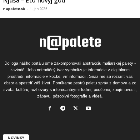
Ňjuša – Eto novyj god
napalete.sk
-
1. jan 2026
Do loga nášho portálu sme zakomponovali abstrakciu maliarskej palety -
zavináč. Jeho netradičný tvar symbolizuje informácie v digitálnom
prostredí, informácie v kocke, vír informácií. Snažíme sa rozšíriť váš
obzor a spestriť váš život. Ponúkame pestrú paletu správ z domova a zo
sveta, kultúru, rozhovory s interesantnými ľuďmi, poučenie, zaujímavosti,
zábavu, pôsobivé fotografie a videá.
NOVINKY