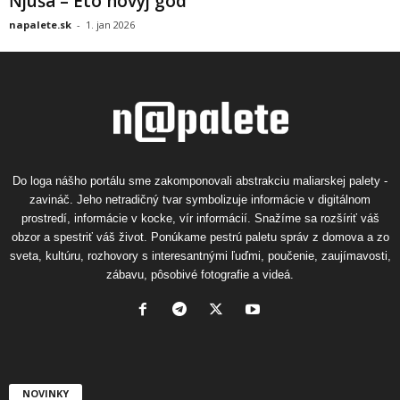
Ňjuša – Eto novyj god
napalete.sk
-
1. jan 2026
Do loga nášho portálu sme zakomponovali abstrakciu maliarskej palety -
zavináč. Jeho netradičný tvar symbolizuje informácie v digitálnom
prostredí, informácie v kocke, vír informácií. Snažíme sa rozšíriť váš
obzor a spestriť váš život. Ponúkame pestrú paletu správ z domova a zo
sveta, kultúru, rozhovory s interesantnými ľuďmi, poučenie, zaujímavosti,
zábavu, pôsobivé fotografie a videá.
NOVINKY