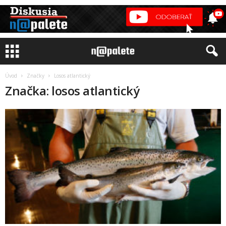
Úvod
Značky
Losos atlantický
Značka: losos atlantický