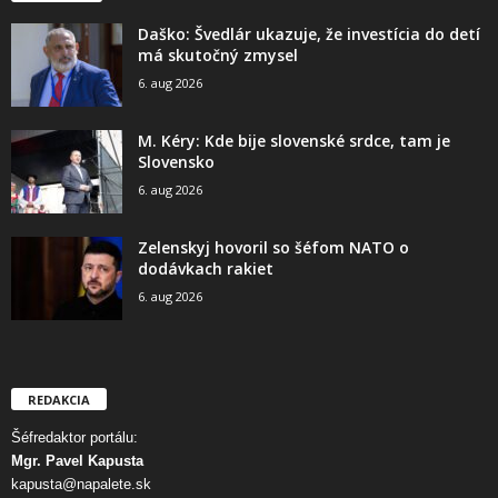
Daško: Švedlár ukazuje, že investícia do detí
má skutočný zmysel
6. aug 2026
M. Kéry: Kde bije slovenské srdce, tam je
Slovensko
6. aug 2026
Zelenskyj hovoril so šéfom NATO o
dodávkach rakiet
6. aug 2026
REDAKCIA
Šéfredaktor portálu:
Mgr. Pavel Kapusta
kapusta@napalete.sk