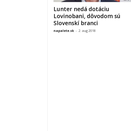
Lunter nedá dotáciu
Lovinobani, dôvodom sú
Slovenskí branci
napalete.sk
-
2. aug 2018