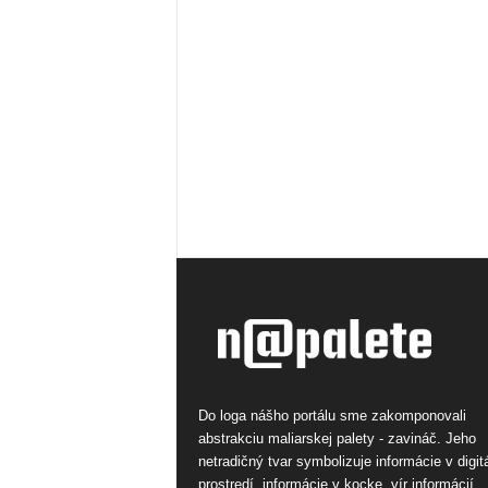
Do loga nášho portálu sme zakomponovali
abstrakciu maliarskej palety - zavináč. Jeho
netradičný tvar symbolizuje informácie v digi
prostredí, informácie v kocke, vír informácií.