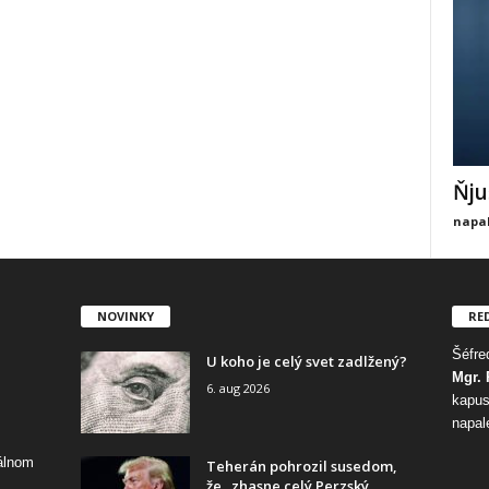
Ňju
napal
NOVINKY
RE
Šéfred
U koho je celý svet zadlžený?
Mgr. 
6. aug 2026
kapus
napal
tálnom
Teherán pohrozil susedom,
že „zhasne celý Perzský