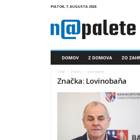
PIATOK, 7. AUGUSTA 2026
n
a
p
a
l
e
t
DOMOV
Z DOMOVA
ZO ZAHR
e
.
Úvod
Značky
Lovinobaňa
s
Značka: Lovinobaňa
k