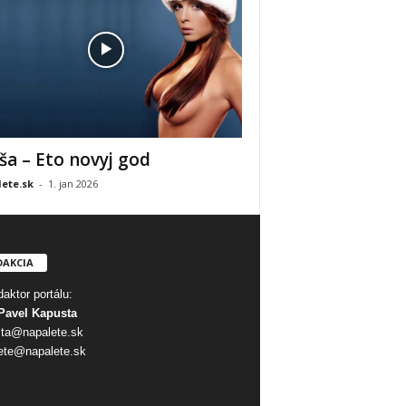
ša – Eto novyj god
ete.sk
-
1. jan 2026
DAKCIA
aktor portálu:
Pavel Kapusta
ta@napalete.sk
ete@napalete.sk