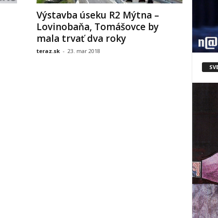
Výstavba úseku R2 Mýtna –
Lovinobaňa, Tomášovce by
mala trvať dva roky
teraz.sk
-
23. mar 2018
SV