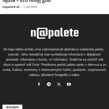
Ňjuša – Eto novyj god
napalete.sk
-
1. jan 2026
Do loga nášho portálu sme zakomponovali abstrakciu maliarskej palety -
zavináč. Jeho netradičný tvar symbolizuje informácie v digitálnom
prostredí, informácie v kocke, vír informácií. Snažíme sa rozšíriť váš
obzor a spestriť váš život. Ponúkame pestrú paletu správ z domova a zo
sveta, kultúru, rozhovory s interesantnými ľuďmi, poučenie, zaujímavosti,
zábavu, pôsobivé fotografie a videá.
NOVINKY