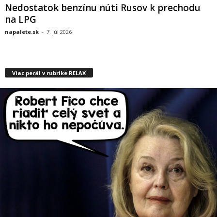
Nedostatok benzínu núti Rusov k prechodu
na LPG
napalete.sk
-
7. júl 2026
Viac perál v rubrike RELAX