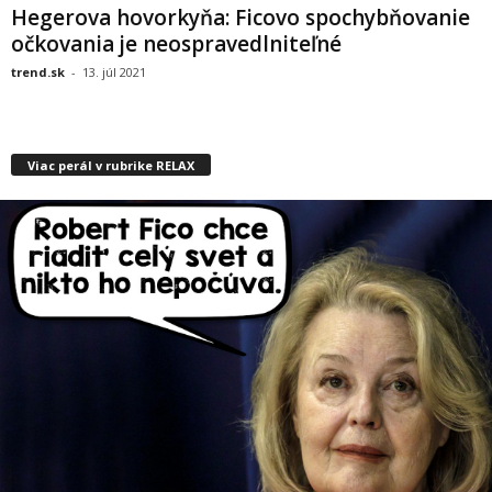
Hegerova hovorkyňa: Ficovo spochybňovanie
očkovania je neospravedlniteľné
trend.sk
-
13. júl 2021
Viac perál v rubrike RELAX