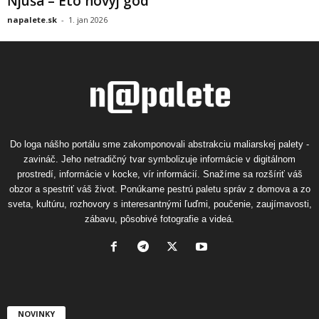
Ňjuša – Eto novyj god
napalete.sk
-
1. jan 2026
Do loga nášho portálu sme zakomponovali abstrakciu maliarskej palety -
zavináč. Jeho netradičný tvar symbolizuje informácie v digitálnom
prostredí, informácie v kocke, vír informácií. Snažíme sa rozšíriť váš
obzor a spestriť váš život. Ponúkame pestrú paletu správ z domova a zo
sveta, kultúru, rozhovory s interesantnými ľuďmi, poučenie, zaujímavosti,
zábavu, pôsobivé fotografie a videá.
NOVINKY