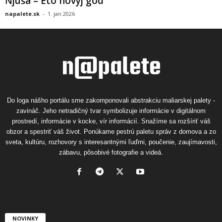
Ňjuša – Eto novyj god
napalete.sk
-
1. jan 2026
Do loga nášho portálu sme zakomponovali abstrakciu maliarskej palety -
zavináč. Jeho netradičný tvar symbolizuje informácie v digitálnom
prostredí, informácie v kocke, vír informácií. Snažíme sa rozšíriť váš
obzor a spestriť váš život. Ponúkame pestrú paletu správ z domova a zo
sveta, kultúru, rozhovory s interesantnými ľuďmi, poučenie, zaujímavosti,
zábavu, pôsobivé fotografie a videá.
NOVINKY