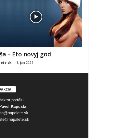
ša – Eto novyj god
ete.sk
-
1. jan 2026
DAKCIA
aktor portálu:
Pavel Kapusta
ta@napalete.sk
ete@napalete.sk