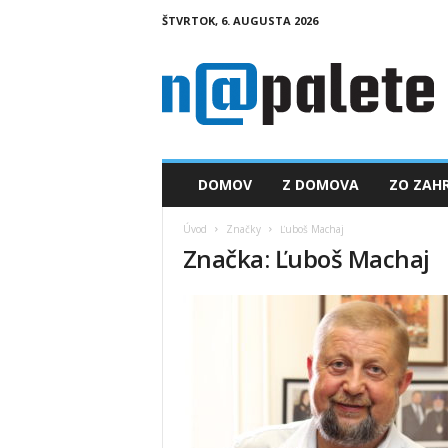
ŠTVRTOK, 6. AUGUSTA 2026
n
a
p
a
l
e
t
DOMOV
Z DOMOVA
ZO ZAHR
e
.
Úvod
Značky
Ľuboš Machaj
s
Značka: Ľuboš Machaj
k