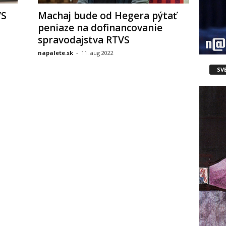
VS
Machaj bude od Hegera pýtať
peniaze na dofinancovanie
spravodajstva RTVS
napalete.sk
-
11. aug 2022
SV