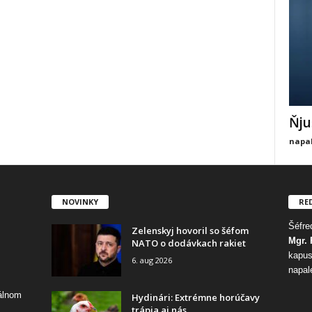
Ňju
napal
NOVINKY
RE
Šéfred
Zelenskyj hovoril so šéfom
Mgr. 
NATO o dodávkach rakiet
kapus
6. aug 2026
napal
tálnom
Hydinári: Extrémne horúčavy
trápia aj nás