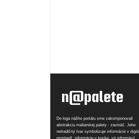
Do loga nášho portálu sme zakomponovali
abstrakciu maliarskej palety - zavináč. Jeho
netradičný tvar symbolizuje informácie v digi
prostredí, informácie v kocke, vír informácií.