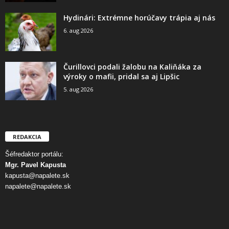
Hydinári: Extrémne horúčavy trápia aj nás
6. aug 2026
Čurillovci podali žalobu na Kaliňáka za
výroky o mafii, pridal sa aj Lipšic
5. aug 2026
REDAKCIA
Šéfredaktor portálu:
Mgr. Pavel Kapusta
kapusta@napalete.sk
napalete@napalete.sk