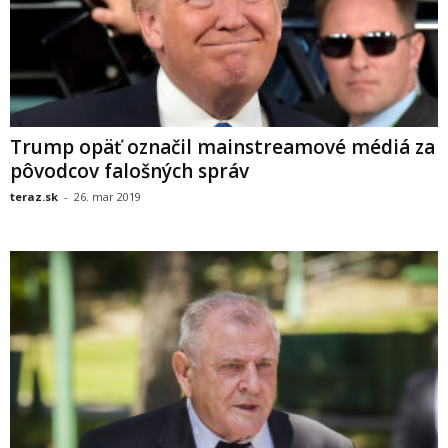
Trump opäť označil mainstreamové médiá za
pôvodcov falošných správ
teraz.sk
-
26. mar 2019