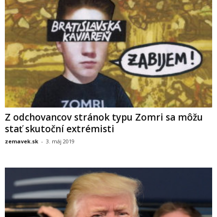
Z odchovancov stránok typu Zomri sa môžu
stať skutoční extrémisti
zemavek.sk
-
3. máj 2019