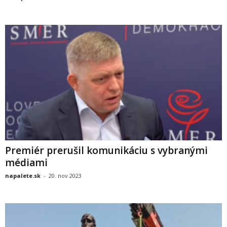
Premiér prerušil komunikáciu s vybranými
médiami
napalete.sk
-
20. nov 2023