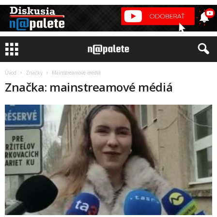
Úvod
Značky
Mainstreamové médiá
Značka: mainstreamové médiá