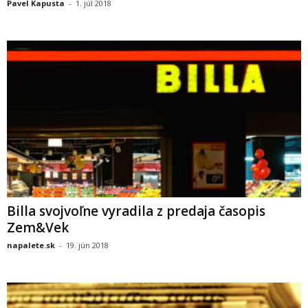
Pavel Kapusta
-
1. júl 2018
Billa svojvoľne vyradila z predaja časopis
Zem&Vek
napalete.sk
-
19. jún 2018