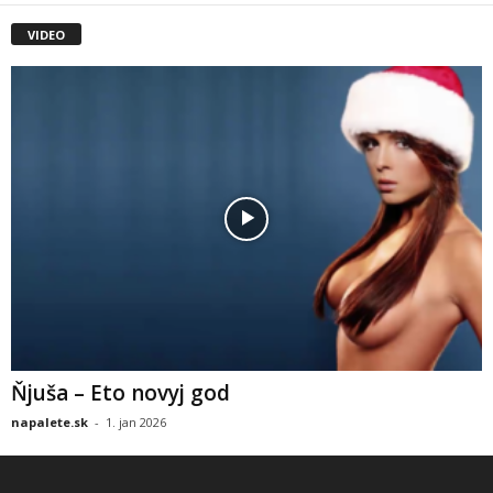
VIDEO
Ňjuša – Eto novyj god
napalete.sk
-
1. jan 2026