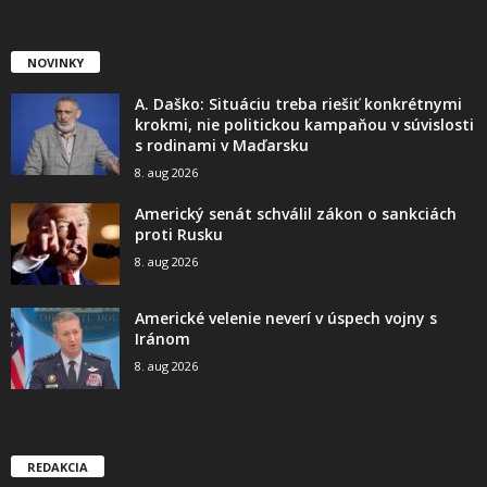
NOVINKY
A. Daško: Situáciu treba riešiť konkrétnymi
krokmi, nie politickou kampaňou v súvislosti
s rodinami v Maďarsku
8. aug 2026
Americký senát schválil zákon o sankciách
proti Rusku
8. aug 2026
Americké velenie neverí v úspech vojny s
Iránom
8. aug 2026
REDAKCIA