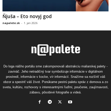
Ňjuša – Eto novyj god
napalete.sk
-
1. jan 2026
Do loga nášho portálu sme zakomponovali abstrakciu maliarskej palety -
zavináč. Jeho netradičný tvar symbolizuje informácie v digitálnom
prostredí, informácie v kocke, vír informácií. Snažíme sa rozšíriť váš
obzor a spestriť váš život. Ponúkame pestrú paletu správ z domova a zo
sveta, kultúru, rozhovory s interesantnými ľuďmi, poučenie, zaujímavosti,
zábavu, pôsobivé fotografie a videá.