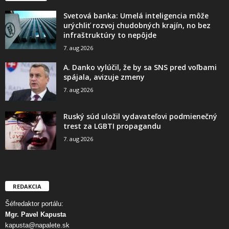
Svetová banka: Umelá inteligencia môže
urýchliť rozvoj chudobných krajín, no bez
infraštruktúry to nepôjde
7. aug 2026
A. Danko vylúčil, že by sa SNS pred voľbami
spájala, avizuje zmeny
7. aug 2026
Ruský súd uložil vydavateľovi podmienečný
trest za LGBTI propagandu
7. aug 2026
REDAKCIA
Šéfredaktor portálu:
Mgr. Pavel Kapusta
kapusta@napalete.sk