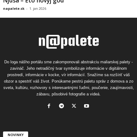
Ňjuša – Eto novyj god
napalete.sk
-
1. jan 2026
Do loga nášho portálu sme zakomponovali abstrakciu maliarskej palety -
zavináč. Jeho netradičný tvar symbolizuje informácie v digitálnom
prostredí, informácie v kocke, vír informácií. Snažíme sa rozšíriť váš
obzor a spestriť váš život. Ponúkame pestrú paletu správ z domova a zo
sveta, kultúru, rozhovory s interesantnými ľuďmi, poučenie, zaujímavosti,
zábavu, pôsobivé fotografie a videá.
NOVINKY