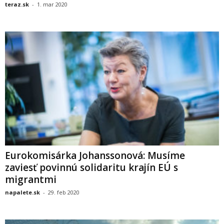
teraz.sk
-
1. mar 2020
Eurokomisárka Johanssonová: Musíme
zaviesť povinnú solidaritu krajín EÚ s
migrantmi
napalete.sk
-
29. feb 2020