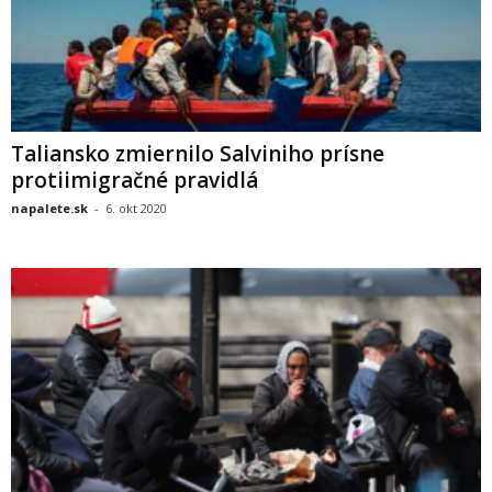
Taliansko zmiernilo Salviniho prísne
protiimigračné pravidlá
napalete.sk
-
6. okt 2020