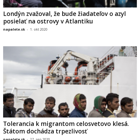
Londýn zvažoval, že bude žiadateľov o azyl
posielať na ostrovy v Atlantiku
napalete.sk
-
1. okt 2020
Tolerancia k migrantom celosvetovo klesá.
Štátom dochádza trpezlivosť
napalete.sk
-
27. sep 2020