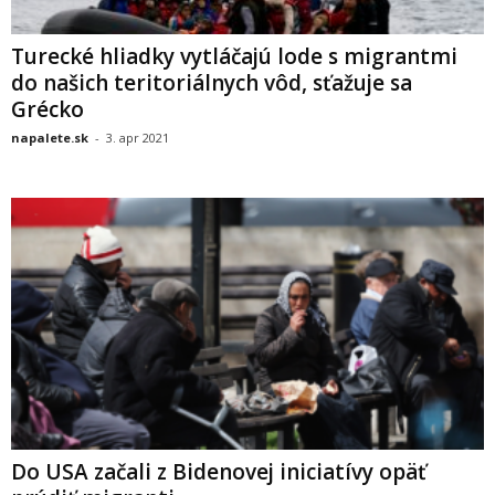
Turecké hliadky vytláčajú lode s migrantmi
do našich teritoriálnych vôd, sťažuje sa
Grécko
napalete.sk
-
3. apr 2021
Do USA začali z Bidenovej iniciatívy opäť