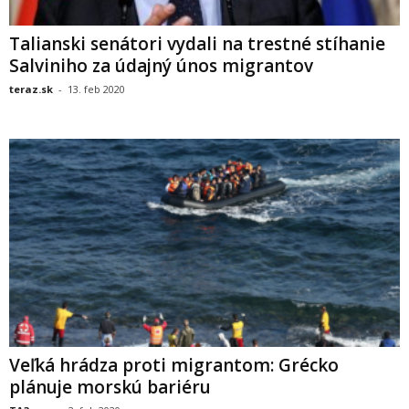
Talianski senátori vydali na trestné stíhanie
Salviniho za údajný únos migrantov
teraz.sk
-
13. feb 2020
Veľká hrádza proti migrantom: Grécko
plánuje morskú bariéru