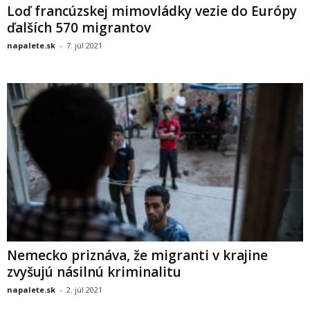
Loď francúzskej mimovládky vezie do Európy
ďalších 570 migrantov
napalete.sk
-
7. júl 2021
Nemecko priznáva, že migranti v krajine
zvyšujú násilnú kriminalitu
napalete.sk
-
2. júl 2021