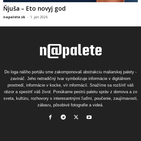
Ňjuša – Eto novyj god
napalete.sk
-
1. jan 2026
Do loga nášho portálu sme zakomponovali abstrakciu maliarskej palety -
zavináč. Jeho netradičný tvar symbolizuje informácie v digitálnom
prostredí, informácie v kocke, vír informácií. Snažíme sa rozšíriť váš
obzor a spestriť váš život. Ponúkame pestrú paletu správ z domova a zo
sveta, kultúru, rozhovory s interesantnými ľuďmi, poučenie, zaujímavosti,
zábavu, pôsobivé fotografie a videá.