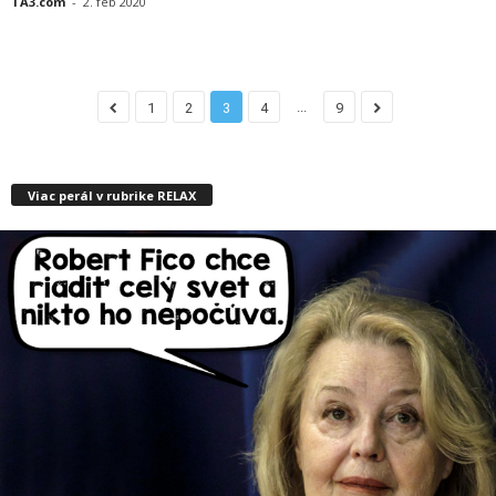
TA3.com
-
2. feb 2020
...
1
2
3
4
9
Viac perál v rubrike RELAX