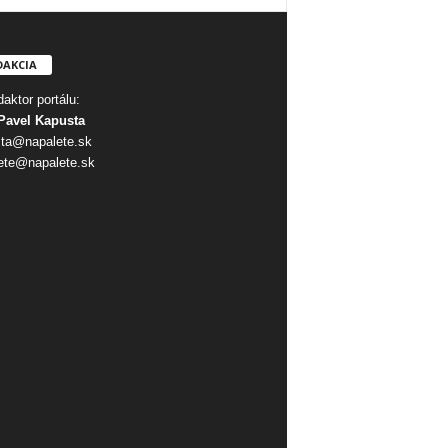
DAKCIA
aktor portálu:
Pavel Kapusta
ta@napalete.sk
ete@napalete.sk