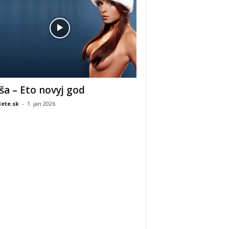
ša – Eto novyj god
ete.sk
-
1. jan 2026