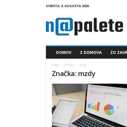
SOBOTA, 8. AUGUSTA 2026
n
a
p
a
l
e
t
DOMOV
Z DOMOVA
ZO ZAHR
e
.
Úvod
Značky
Mzdy
s
Značka: mzdy
k