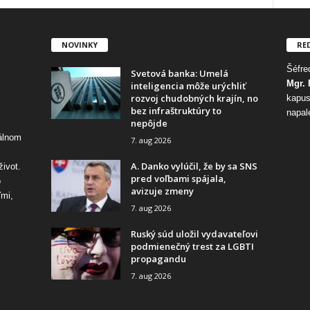
NOVINKY
RE
Šéfred
Svetová banka: Umelá
Mgr. 
inteligencia môže urýchliť
rozvoj chudobných krajín, no
kapus
bez infraštruktúry to
napal
nepôjde
tálnom
7. aug 2026
A. Danko vylúčil, že by sa SNS
život.
pred voľbami spájala,
o
avizuje zmeny
ďmi,
7. aug 2026
Ruský súd uložil vydavateľovi
podmienečný trest za LGBTI
propagandu
7. aug 2026