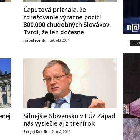
Čaputová priznala, že
zdražovanie výrazne pocíti
800.000 chudobných Slovákov.
Tvrdí, že len dočasne
napalete.sk
-
29. okt 2021
SV
enej
Silnejšie Slovensko v EÚ? Západ
nás vyzlečie aj z trenírok
Sergej Kozlík
-
2. máj 2019