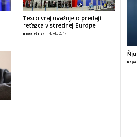
Tesco vraj uvažuje o predaji
reťazca v strednej Európe
napalete.sk
-
4. okt 2017
Ňju
napal