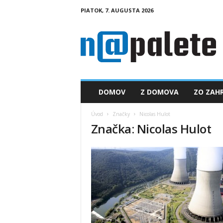
PIATOK, 7. AUGUSTA 2026
n
a
p
a
l
e
t
DOMOV
Z DOMOVA
ZO ZAHR
e
.
Úvod
Značky
Nicolas Hulot
s
Značka: Nicolas Hulot
k