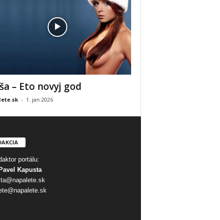
ša – Eto novyj god
ete.sk
-
1. jan 2026
DAKCIA
aktor portálu:
Pavel Kapusta
ta@napalete.sk
ete@napalete.sk