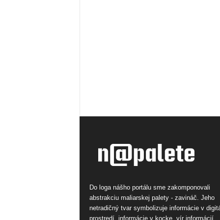
Do loga nášho portálu sme zakomponovali
abstrakciu maliarskej palety - zavináč. Jeho
netradičný tvar symbolizuje informácie v digi
prostredí, informácie v kocke, vír informácií.