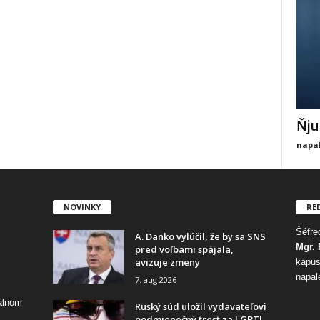
Ňju
napal
NOVINKY
RE
Šéfred
A. Danko vylúčil, že by sa SNS
Mgr. 
pred voľbami spájala,
avizuje zmeny
kapus
napal
7. aug 2026
tálnom
Ruský súd uložil vydavateľovi
podmienečný trest za LGBTI