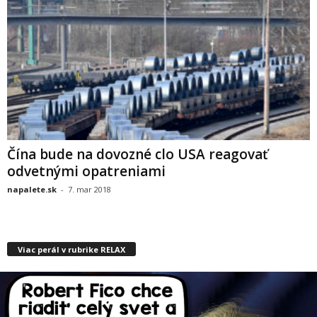
Čína bude na dovozné clo USA reagovať
odvetnými opatreniami
napalete.sk
-
7. mar 2018
Viac perál v rubrike RELAX