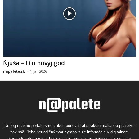
Ňjuša – Eto novyj god
napalete.sk
-
1. jan 2026
Do loga nášho portálu sme zakomponovali abstrakciu maliarskej palety -
zavináč. Jeho netradičný tvar symbolizuje informácie v digitálnom
prostredí, informácie v kocke, vír informácií. Snažíme sa rozšíriť váš