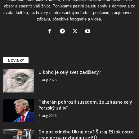
obzor a spestriť váš život. Ponúkame pestrú paletu správ z domova a zo
sveta, kultúru, rozhovory s interesantnými ľuďmi, poučenie, zaujímavosti,
zábavu, pôsobivé fotografie a videá.
NOVINKY
U koho je celý svet zadlžený?
6. aug 2026
Teherán pohrozil susedom, že „zhasne celý
Perzský záliv“
6. aug 2026
Do posledného Ukrajinca? Šutaj Eštok ostro
reaguje na rozhodnutie EÚ