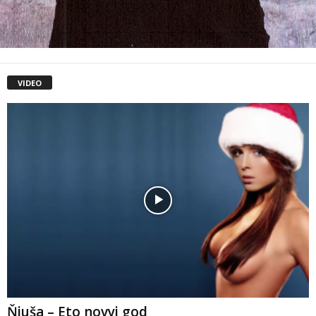
VIDEO
Ňjuša – Eto novyj god