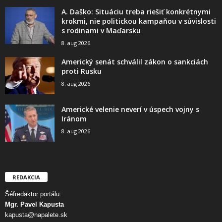
A. Daško: Situáciu treba riešiť konkrétnymi
krokmi, nie politickou kampaňou v súvislosti
s rodinami v Maďarsku
8. aug 2026
Americký senát schválil zákon o sankciách
proti Rusku
8. aug 2026
Americké velenie neverí v úspech vojny s
Iránom
8. aug 2026
REDAKCIA
Šéfredaktor portálu:
Mgr. Pavel Kapusta
kapusta@napalete.sk