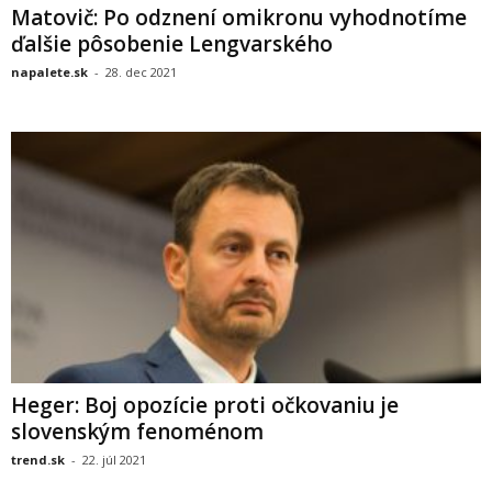
Matovič: Po odznení omikronu vyhodnotíme
ďalšie pôsobenie Lengvarského
napalete.sk
-
28. dec 2021
Heger: Boj opozície proti očkovaniu je
slovenským fenoménom
trend.sk
-
22. júl 2021