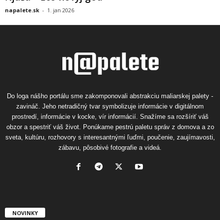
napalete.sk
-
1. jan 2026
Do loga nášho portálu sme zakomponovali abstrakciu maliarskej palety -
zavináč. Jeho netradičný tvar symbolizuje informácie v digitálnom
prostredí, informácie v kocke, vír informácií. Snažíme sa rozšíriť váš
obzor a spestriť váš život. Ponúkame pestrú paletu správ z domova a zo
sveta, kultúru, rozhovory s interesantnými ľuďmi, poučenie, zaujímavosti,
zábavu, pôsobivé fotografie a videá.
NOVINKY