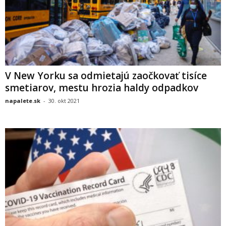
V New Yorku sa odmietajú zaočkovať tisíce
smetiarov, mestu hrozia haldy odpadkov
napalete.sk
-
30. okt 2021