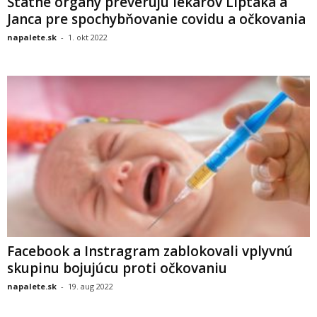
Štátne orgány preverujú lekárov Liptáka a
Janca pre spochybňovanie covidu a očkovania
napalete.sk
-
1. okt 2022
Facebook a Instragram zablokovali vplyvnú
skupinu bojujúcu proti očkovaniu
napalete.sk
-
19. aug 2022