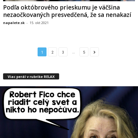
Podľa októbrového prieskumu je väčšina
nezaočkovaných presvedčená, že sa nenakazí
napalete.sk
-
15. okt 2021
...
1
2
3
5
Viac perál v rubrike RELAX