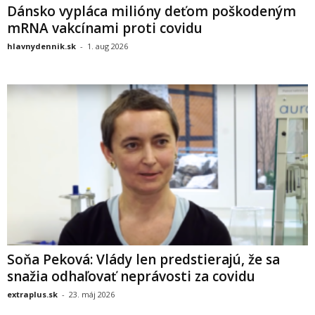
Dánsko vypláca milióny deťom poškodeným
mRNA vakcínami proti covidu
hlavnydennik.sk
-
1. aug 2026
Soňa Peková: Vlády len predstierajú, že sa
snažia odhaľovať neprávosti za covidu
extraplus.sk
-
23. máj 2026