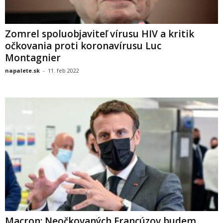
Zomrel spoluobjaviteľ vírusu HIV a kritik
očkovania proti koronavírusu Luc
Montagnier
napalete.sk
-
11. feb 2022
Macron: Neočkovaných Francúzov budem