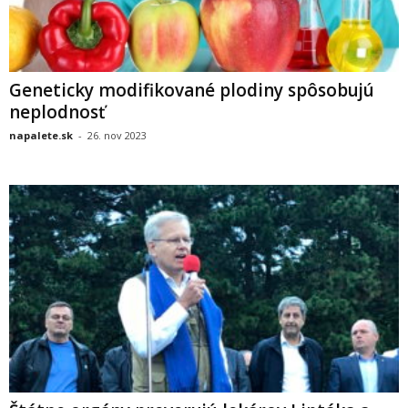
Geneticky modifikované plodiny spôsobujú
neplodnosť
napalete.sk
-
26. nov 2023