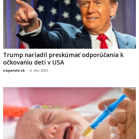
Trump nariadil preskúmať odporúčania k
očkovaniu detí v USA
napalete.sk
-
6. dec 2025