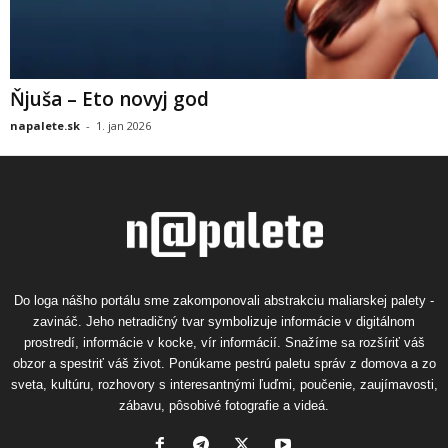
Ňjuša – Eto novyj god
napalete.sk
-
1. jan 2026
Do loga nášho portálu sme zakomponovali abstrakciu maliarskej palety -
zavináč. Jeho netradičný tvar symbolizuje informácie v digitálnom
prostredí, informácie v kocke, vír informácií. Snažíme sa rozšíriť váš
obzor a spestriť váš život. Ponúkame pestrú paletu správ z domova a zo
sveta, kultúru, rozhovory s interesantnými ľuďmi, poučenie, zaujímavosti,
zábavu, pôsobivé fotografie a videá.