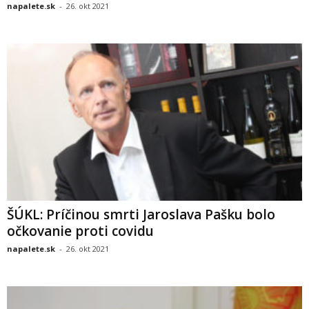
napalete.sk
-
26. okt 2021
ŠÚKL: Príčinou smrti Jaroslava Pašku bolo
očkovanie proti covidu
napalete.sk
-
26. okt 2021