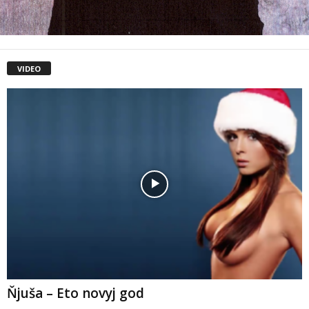
VIDEO
Ňjuša – Eto novyj god