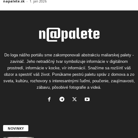
napalete.sk
-
1. jan 2026
Do loga nášho portálu sme zakomponovali abstrakciu maliarskej palety -
zavináč. Jeho netradičný tvar symbolizuje informácie v digitálnom
prostredí, informácie v kocke, vír informácií. Snažíme sa rozšíriť váš
obzor a spestriť váš život. Ponúkame pestrú paletu správ z domova a zo
sveta, kultúru, rozhovory s interesantnými ľuďmi, poučenie, zaujímavosti,
zábavu, pôsobivé fotografie a videá.
NOVINKY