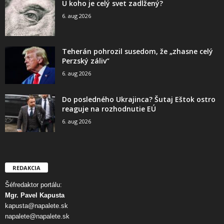
U koho je celý svet zadlžený?
6. aug 2026
Teherán pohrozil susedom, že „zhasne celý
Perzský záliv“
6. aug 2026
Do posledného Ukrajinca? Šutaj Eštok ostro
reaguje na rozhodnutie EÚ
6. aug 2026
REDAKCIA
Šéfredaktor portálu:
Mgr. Pavel Kapusta
kapusta@napalete.sk
napalete@napalete.sk