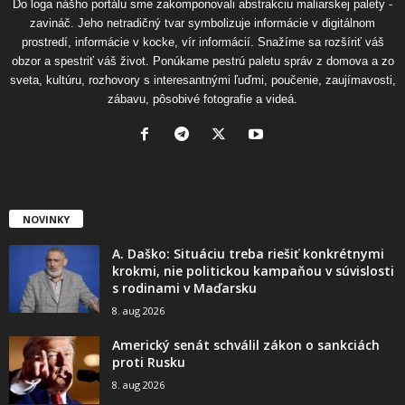
Do loga nášho portálu sme zakomponovali abstrakciu maliarskej palety -
zavináč. Jeho netradičný tvar symbolizuje informácie v digitálnom
prostredí, informácie v kocke, vír informácií. Snažíme sa rozšíriť váš
obzor a spestriť váš život. Ponúkame pestrú paletu správ z domova a zo
sveta, kultúru, rozhovory s interesantnými ľuďmi, poučenie, zaujímavosti,
zábavu, pôsobivé fotografie a videá.
NOVINKY
A. Daško: Situáciu treba riešiť konkrétnymi
krokmi, nie politickou kampaňou v súvislosti
s rodinami v Maďarsku
8. aug 2026
Americký senát schválil zákon o sankciách
proti Rusku
8. aug 2026