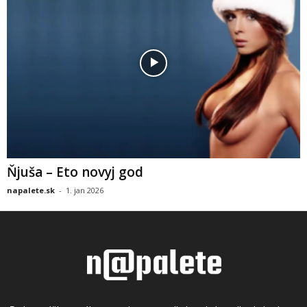
Ňjuša – Eto novyj god
napalete.sk
-
1. jan 2026