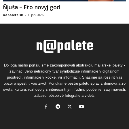
Ňjuša – Eto novyj god
napalete.sk
-
1. jan 2026
Do loga nášho portálu sme zakomponovali abstrakciu maliarskej palety -
zavináč. Jeho netradičný tvar symbolizuje informácie v digitálnom
prostredí, informácie v kocke, vír informácií. Snažíme sa rozšíriť váš
obzor a spestriť váš život. Ponúkame pestrú paletu správ z domova a zo
sveta, kultúru, rozhovory s interesantnými ľuďmi, poučenie, zaujímavosti,
zábavu, pôsobivé fotografie a videá.