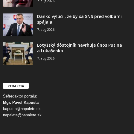
7. aug 2026
Danko vylúčil, že by sa SNS pred voľbami
spájala
7. aug 2026
Lotyšský dôstojník navrhuje únos Putina
a Lukašenka
7. aug 2026
REDAKCIA
Šéfredaktor portálu:
Mgr. Pavel Kapusta
kapusta@napalete.sk
napalete@napalete.sk