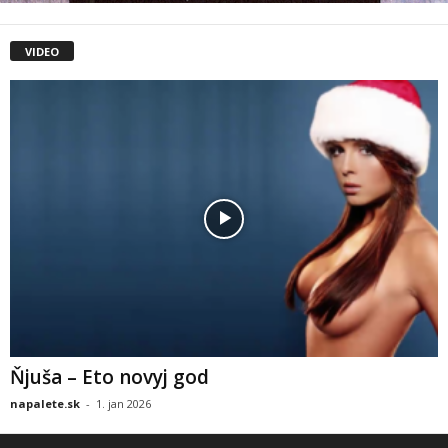
VIDEO
Ňjuša – Eto novyj god
napalete.sk
-
1. jan 2026