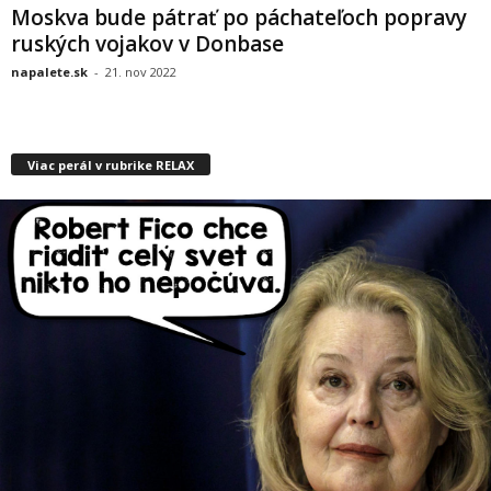
Moskva bude pátrať po páchateľoch popravy
ruských vojakov v Donbase
napalete.sk
-
21. nov 2022
Viac perál v rubrike RELAX