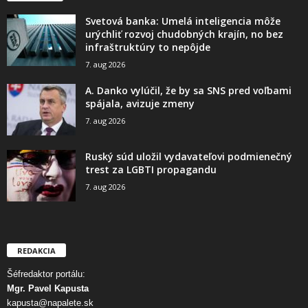
Svetová banka: Umelá inteligencia môže
urýchliť rozvoj chudobných krajín, no bez
infraštruktúry to nepôjde
7. aug 2026
A. Danko vylúčil, že by sa SNS pred voľbami
spájala, avizuje zmeny
7. aug 2026
Ruský súd uložil vydavateľovi podmienečný
trest za LGBTI propagandu
7. aug 2026
REDAKCIA
Šéfredaktor portálu:
Mgr. Pavel Kapusta
kapusta@napalete.sk