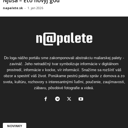
Ňjuša – Eto novyj god
napalete.sk
-
1. jan 2026
Do loga nášho portálu sme zakomponovali abstrakciu maliarskej palety -
zavináč. Jeho netradičný tvar symbolizuje informácie v digitálnom
prostredí, informácie v kocke, vír informácií. Snažíme sa rozšíriť váš
obzor a spestriť váš život. Ponúkame pestrú paletu správ z domova a zo
sveta, kultúru, rozhovory s interesantnými ľuďmi, poučenie, zaujímavosti,
zábavu, pôsobivé fotografie a videá.
NOVINKY