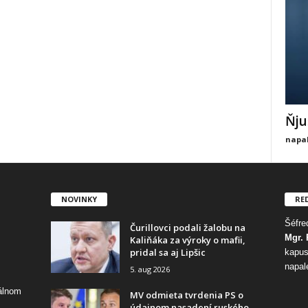
Ňju
napal
NOVINKY
RE
Šéfred
Čurillovci podali žalobu na
Mgr. 
Kaliňáka za výroky o mafii,
pridal sa aj Lipšic
kapus
napal
5. aug 2026
tálnom
MV odmieta tvrdenia PS o
údajnom nasadení ruského