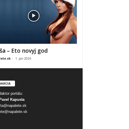
ša – Eto novyj god
ete.sk
-
1. jan 2026
DAKCIA
aktor portálu:
Pavel Kapusta
ta@napalete.sk
ete@napalete.sk