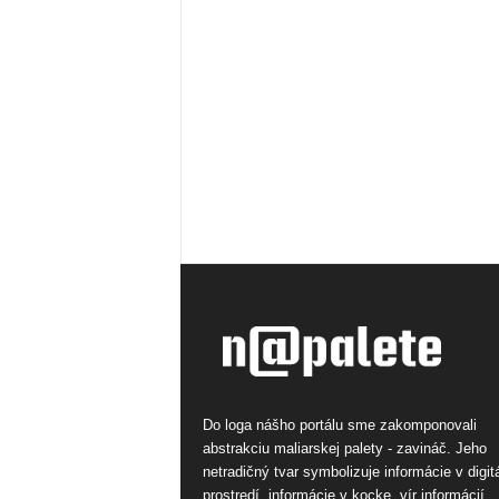
Do loga nášho portálu sme zakomponovali
abstrakciu maliarskej palety - zavináč. Jeho
netradičný tvar symbolizuje informácie v digi
prostredí, informácie v kocke, vír informácií.