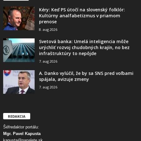
Kéry: Keď PS útočí na slovenský folklór:
Kultúrny analfabetizmus v priamom
prenose
8. aug 2026
Svetová banka: Umelá inteligencia môže
urýchliť rozvoj chudobných krajín, no bez
infraštruktúry to nepôjde
7. aug 2026
A. Danko vylúčil, že by sa SNS pred voľbami
spájala, avizuje zmeny
7. aug 2026
REDAKCIA
Šéfredaktor portálu:
Mgr. Pavel Kapusta
kapusta@napalete.sk