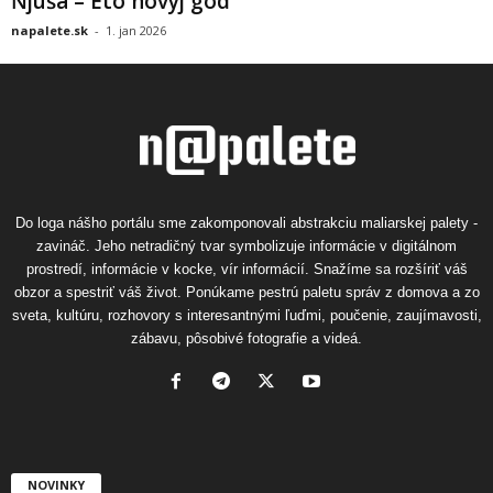
Ňjuša – Eto novyj god
napalete.sk
-
1. jan 2026
Do loga nášho portálu sme zakomponovali abstrakciu maliarskej palety -
zavináč. Jeho netradičný tvar symbolizuje informácie v digitálnom
prostredí, informácie v kocke, vír informácií. Snažíme sa rozšíriť váš
obzor a spestriť váš život. Ponúkame pestrú paletu správ z domova a zo
sveta, kultúru, rozhovory s interesantnými ľuďmi, poučenie, zaujímavosti,
zábavu, pôsobivé fotografie a videá.
NOVINKY