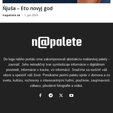
Ňjuša – Eto novyj god
napalete.sk
-
1. jan 2026
Do loga nášho portálu sme zakomponovali abstrakciu maliarskej palety -
zavináč. Jeho netradičný tvar symbolizuje informácie v digitálnom
prostredí, informácie v kocke, vír informácií. Snažíme sa rozšíriť váš
obzor a spestriť váš život. Ponúkame pestrú paletu správ z domova a zo
sveta, kultúru, rozhovory s interesantnými ľuďmi, poučenie, zaujímavosti,
zábavu, pôsobivé fotografie a videá.