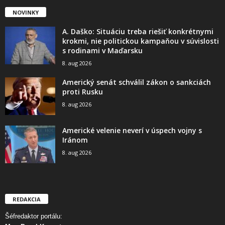
NOVINKY
A. Daško: Situáciu treba riešiť konkrétnymi
krokmi, nie politickou kampaňou v súvislosti
s rodinami v Maďarsku
8. aug 2026
Americký senát schválil zákon o sankciách
proti Rusku
8. aug 2026
Americké velenie neverí v úspech vojny s
Iránom
8. aug 2026
REDAKCIA
Šéfredaktor portálu: