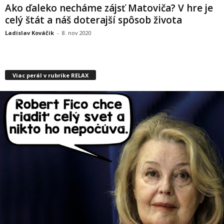
Ako ďaleko necháme zájsť Matoviča? V hre je
celý štát a náš doterajší spôsob života
Ladislav Kováčik
-
8. nov 2020
Viac perál v rubrike RELAX