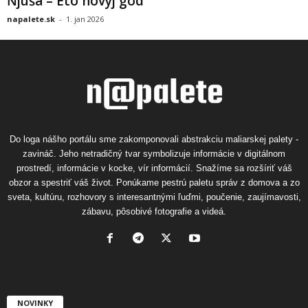
Ňjuša – Eto novyj god
napalete.sk
-
1. jan 2026
Do loga nášho portálu sme zakomponovali abstrakciu maliarskej palety -
zavináč. Jeho netradičný tvar symbolizuje informácie v digitálnom
prostredí, informácie v kocke, vír informácií. Snažíme sa rozšíriť váš
obzor a spestriť váš život. Ponúkame pestrú paletu správ z domova a zo
sveta, kultúru, rozhovory s interesantnými ľuďmi, poučenie, zaujímavosti,
zábavu, pôsobivé fotografie a videá.
NOVINKY