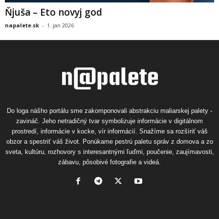
Ňjuša – Eto novyj god
napalete.sk
-
1. jan 2026
Do loga nášho portálu sme zakomponovali abstrakciu maliarskej palety -
zavináč. Jeho netradičný tvar symbolizuje informácie v digitálnom
prostredí, informácie v kocke, vír informácií. Snažíme sa rozšíriť váš
obzor a spestriť váš život. Ponúkame pestrú paletu správ z domova a zo
sveta, kultúru, rozhovory s interesantnými ľuďmi, poučenie, zaujímavosti,
zábavu, pôsobivé fotografie a videá.