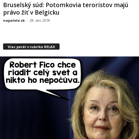
Bruselský súd: Potomkovia teroristov majú
právo žiť v Belgicku
napalete.sk
-
28. dec 2018
Viac perál v rubrike RELAX