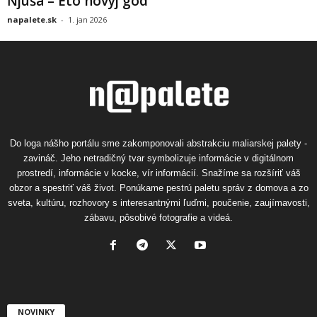
Ňjuša – Eto novyj god
napalete.sk
-
1. jan 2026
Do loga nášho portálu sme zakomponovali abstrakciu maliarskej palety -
zavináč. Jeho netradičný tvar symbolizuje informácie v digitálnom
prostredí, informácie v kocke, vír informácií. Snažíme sa rozšíriť váš
obzor a spestriť váš život. Ponúkame pestrú paletu správ z domova a zo
sveta, kultúru, rozhovory s interesantnými ľuďmi, poučenie, zaujímavosti,
zábavu, pôsobivé fotografie a videá.
NOVINKY