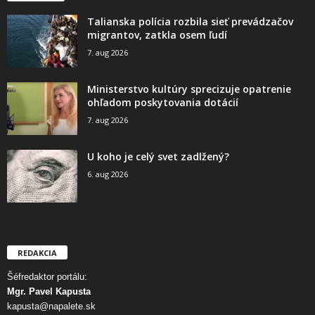
Talianska polícia rozbila sieť prevádzačov
migrantov, zatkla osem ľudí
7. aug 2026
Ministerstvo kultúry sprecizuje opatrenie
ohľadom poskytovania dotácií
7. aug 2026
U koho je celý svet zadlžený?
6. aug 2026
REDAKCIA
Šéfredaktor portálu:
Mgr. Pavel Kapusta
kapusta@napalete.sk