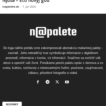
Ňjuša – Eto novyj god
napalete.sk
-
1. jan 2026
Do loga nášho portálu sme zakomponovali abstrakciu maliarskej palety -
zavináč. Jeho netradičný tvar symbolizuje informácie v digitálnom
prostredí, informácie v kocke, vír informácií. Snažíme sa rozšíriť váš
obzor a spestriť váš život. Ponúkame pestrú paletu správ z domova a zo
sveta, kultúru, rozhovory s interesantnými ľuďmi, poučenie, zaujímavosti,
zábavu, pôsobivé fotografie a videá.
NOVINKY