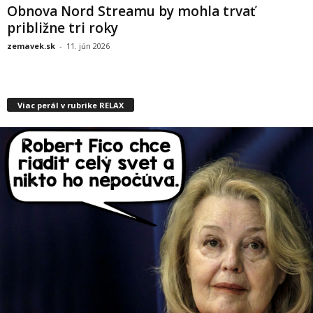
Obnova Nord Streamu by mohla trvať
približne tri roky
zemavek.sk
-
11. jún 2026
Viac perál v rubrike RELAX