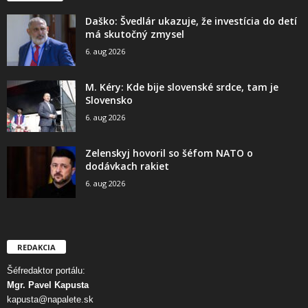
Daško: Švedlár ukazuje, že investícia do detí
má skutočný zmysel
6. aug 2026
M. Kéry: Kde bije slovenské srdce, tam je
Slovensko
6. aug 2026
Zelenskyj hovoril so šéfom NATO o
dodávkach rakiet
6. aug 2026
REDAKCIA
Šéfredaktor portálu:
Mgr. Pavel Kapusta
kapusta@napalete.sk