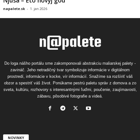
Ňjuša – Eto novyj god
napalete.sk
-
1. jan 2026
Do loga nášho portálu sme zakomponovali abstrakciu maliarskej palety -
zavináč. Jeho netradičný tvar symbolizuje informácie v digitálnom
prostredí, informácie v kocke, vír informácií. Snažíme sa rozšíriť váš
obzor a spestriť váš život. Ponúkame pestrú paletu správ z domova a zo
sveta, kultúru, rozhovory s interesantnými ľuďmi, poučenie, zaujímavosti,
zábavu, pôsobivé fotografie a videá.
NOVINKY