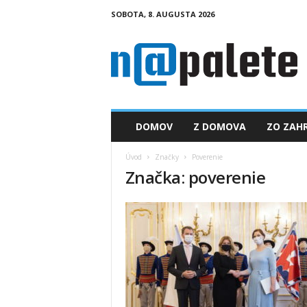
SOBOTA, 8. AUGUSTA 2026
n
a
p
a
l
e
t
DOMOV
Z DOMOVA
ZO ZAHR
e
.
Úvod
Značky
Poverenie
s
Značka: poverenie
k