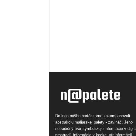
Do loga nášho portálu sme zakomponovali
abstrakciu maliarskej palety - zavináč. Jeho
netradičný tvar symbolizuje informácie v digi
prostredí, informácie v kocke, vír informácií.