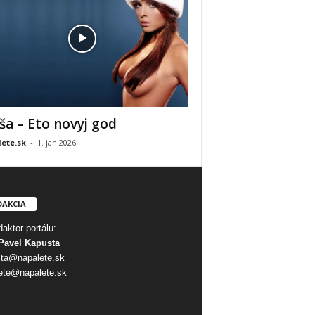
ša – Eto novyj god
ete.sk
-
1. jan 2026
DAKCIA
aktor portálu:
Pavel Kapusta
ta@napalete.sk
ete@napalete.sk