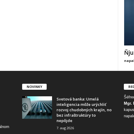
Ňju
napal
NOVINKY
RE
Šéfred
Svetová banka: Umelá
Mgr. 
inteligencia môže urýchliť
rozvoj chudobných krajín, no
kapus
bez infraštruktúry to
napal
nepôjde
tálnom
7. aug 2026