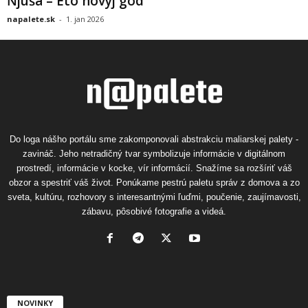
Ňjuša – Eto novyj god
napalete.sk
-
1. jan 2026
Do loga nášho portálu sme zakomponovali abstrakciu maliarskej palety -
zavináč. Jeho netradičný tvar symbolizuje informácie v digitálnom
prostredí, informácie v kocke, vír informácií. Snažíme sa rozšíriť váš
obzor a spestriť váš život. Ponúkame pestrú paletu správ z domova a zo
sveta, kultúru, rozhovory s interesantnými ľuďmi, poučenie, zaujímavosti,
zábavu, pôsobivé fotografie a videá.
NOVINKY