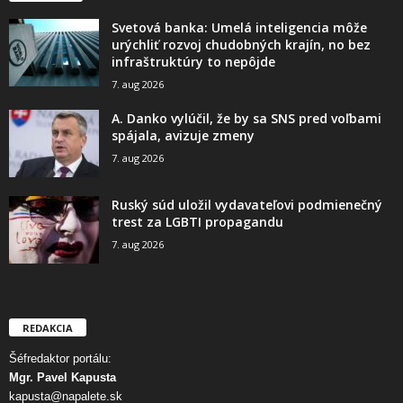
Svetová banka: Umelá inteligencia môže
urýchliť rozvoj chudobných krajín, no bez
infraštruktúry to nepôjde
7. aug 2026
A. Danko vylúčil, že by sa SNS pred voľbami
spájala, avizuje zmeny
7. aug 2026
Ruský súd uložil vydavateľovi podmienečný
trest za LGBTI propagandu
7. aug 2026
REDAKCIA
Šéfredaktor portálu:
Mgr. Pavel Kapusta
kapusta@napalete.sk