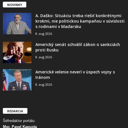
NOVINKY
A. Daško: Situáciu treba riešiť konkrétnymi
krokmi, nie politickou kampaňou v súvislosti
s rodinami v Maďarsku
8. aug 2026
Americký senát schválil zákon o sankciách
proti Rusku
8. aug 2026
Americké velenie neverí v úspech vojny s
Iránom
8. aug 2026
REDAKCIA
Šéfredaktor portálu:
Mgr. Pavel Kapusta