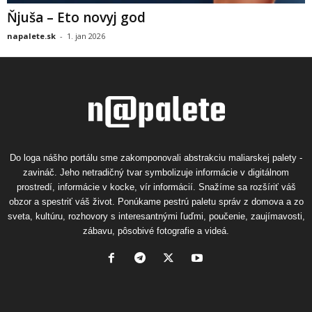
Ňjuša – Eto novyj god
napalete.sk
-
1. jan 2026
Do loga nášho portálu sme zakomponovali abstrakciu maliarskej palety -
zavináč. Jeho netradičný tvar symbolizuje informácie v digitálnom
prostredí, informácie v kocke, vír informácií. Snažíme sa rozšíriť váš
obzor a spestriť váš život. Ponúkame pestrú paletu správ z domova a zo
sveta, kultúru, rozhovory s interesantnými ľuďmi, poučenie, zaujímavosti,
zábavu, pôsobivé fotografie a videá.