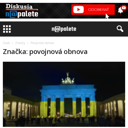
Úvod
Značky
Povojnová obnova
Značka: povojnová obnova