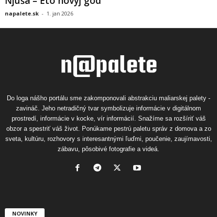
Ňjuša – Eto novyj god
napalete.sk
-
1. jan 2026
Do loga nášho portálu sme zakomponovali abstrakciu maliarskej palety -
zavináč. Jeho netradičný tvar symbolizuje informácie v digitálnom
prostredí, informácie v kocke, vír informácií. Snažíme sa rozšíriť váš
obzor a spestriť váš život. Ponúkame pestrú paletu správ z domova a zo
sveta, kultúru, rozhovory s interesantnými ľuďmi, poučenie, zaujímavosti,
zábavu, pôsobivé fotografie a videá.
NOVINKY