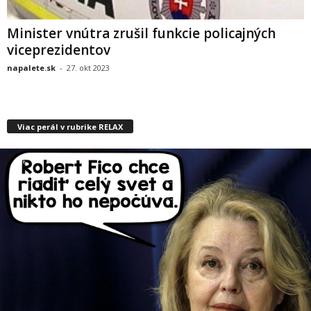
Minister vnútra zrušil funkcie policajných
viceprezidentov
napalete.sk
-
27. okt 2023
Viac perál v rubrike RELAX