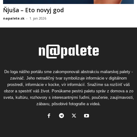
Ňjuša – Eto novyj god
napalete.sk
-
1. jan 2026
Do loga nášho portálu sme zakomponovali abstrakciu maliarskej palety -
zavináč. Jeho netradičný tvar symbolizuje informácie v digitálnom
prostredí, informácie v kocke, vír informácií. Snažíme sa rozšíriť váš
obzor a spestriť váš život. Ponúkame pestrú paletu správ z domova a zo
sveta, kultúru, rozhovory s interesantnými ľuďmi, poučenie, zaujímavosti,
zábavu, pôsobivé fotografie a videá.