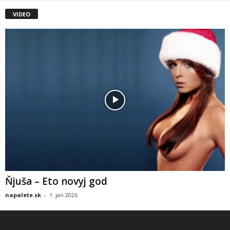
VIDEO
Ňjuša – Eto novyj god
napalete.sk
-
1. jan 2026