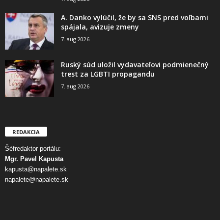
A. Danko vylúčil, že by sa SNS pred voľbami
spájala, avizuje zmeny
7. aug 2026
Ruský súd uložil vydavateľovi podmienečný
trest za LGBTI propagandu
7. aug 2026
REDAKCIA
Šéfredaktor portálu:
Mgr. Pavel Kapusta
kapusta@napalete.sk
napalete@napalete.sk