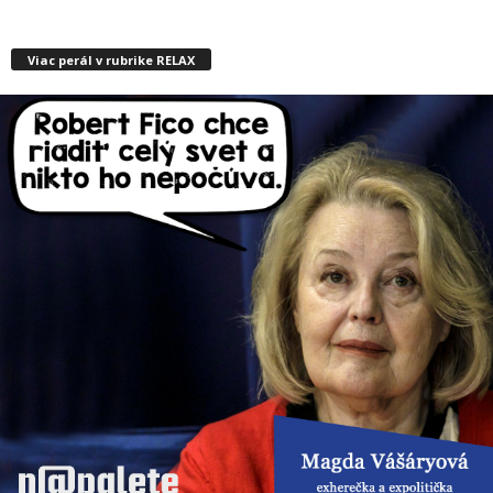
Viac perál v rubrike RELAX