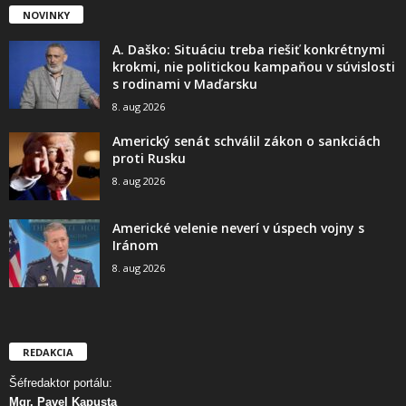
NOVINKY
A. Daško: Situáciu treba riešiť konkrétnymi
krokmi, nie politickou kampaňou v súvislosti
s rodinami v Maďarsku
8. aug 2026
Americký senát schválil zákon o sankciách
proti Rusku
8. aug 2026
Americké velenie neverí v úspech vojny s
Iránom
8. aug 2026
REDAKCIA
Šéfredaktor portálu:
Mgr. Pavel Kapusta