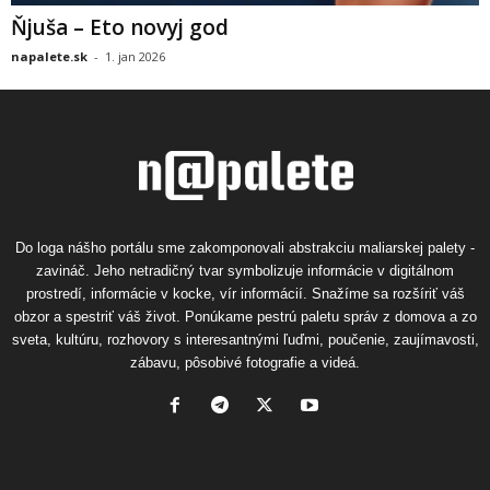
Ňjuša – Eto novyj god
napalete.sk
-
1. jan 2026
Do loga nášho portálu sme zakomponovali abstrakciu maliarskej palety -
zavináč. Jeho netradičný tvar symbolizuje informácie v digitálnom
prostredí, informácie v kocke, vír informácií. Snažíme sa rozšíriť váš
obzor a spestriť váš život. Ponúkame pestrú paletu správ z domova a zo
sveta, kultúru, rozhovory s interesantnými ľuďmi, poučenie, zaujímavosti,
zábavu, pôsobivé fotografie a videá.