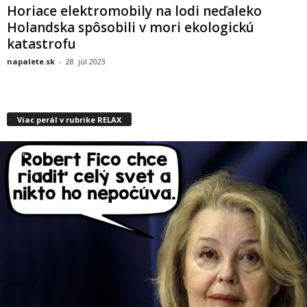
Horiace elektromobily na lodi neďaleko
Holandska spôsobili v mori ekologickú
katastrofu
napalete.sk
-
28. júl 2023
Viac perál v rubrike RELAX