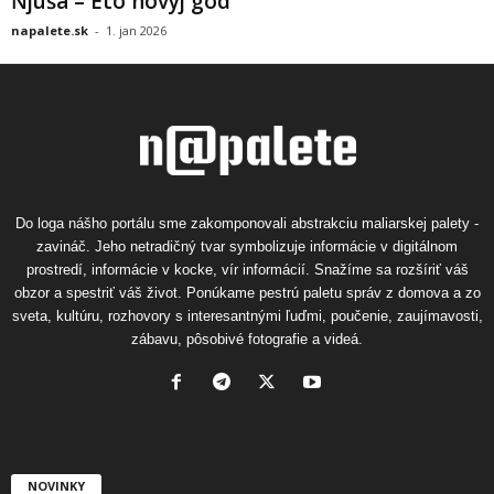
Ňjuša – Eto novyj god
napalete.sk
-
1. jan 2026
Do loga nášho portálu sme zakomponovali abstrakciu maliarskej palety -
zavináč. Jeho netradičný tvar symbolizuje informácie v digitálnom
prostredí, informácie v kocke, vír informácií. Snažíme sa rozšíriť váš
obzor a spestriť váš život. Ponúkame pestrú paletu správ z domova a zo
sveta, kultúru, rozhovory s interesantnými ľuďmi, poučenie, zaujímavosti,
zábavu, pôsobivé fotografie a videá.
NOVINKY