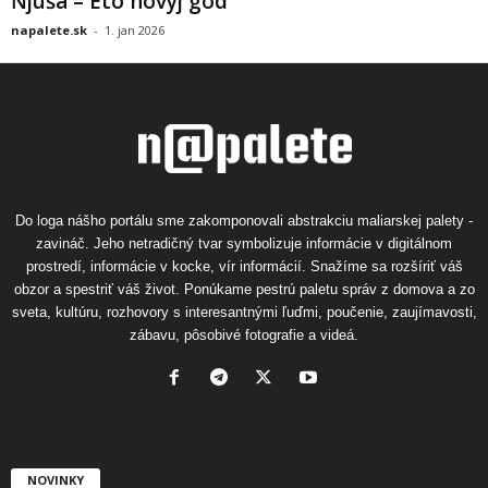
Ňjuša – Eto novyj god
napalete.sk
-
1. jan 2026
Do loga nášho portálu sme zakomponovali abstrakciu maliarskej palety -
zavináč. Jeho netradičný tvar symbolizuje informácie v digitálnom
prostredí, informácie v kocke, vír informácií. Snažíme sa rozšíriť váš
obzor a spestriť váš život. Ponúkame pestrú paletu správ z domova a zo
sveta, kultúru, rozhovory s interesantnými ľuďmi, poučenie, zaujímavosti,
zábavu, pôsobivé fotografie a videá.
NOVINKY