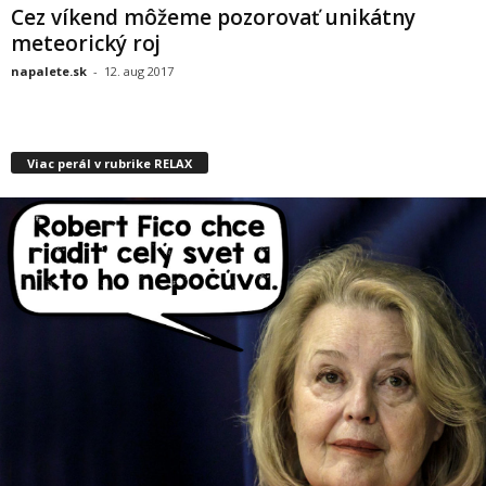
Cez víkend môžeme pozorovať unikátny
meteorický roj
napalete.sk
-
12. aug 2017
Viac perál v rubrike RELAX