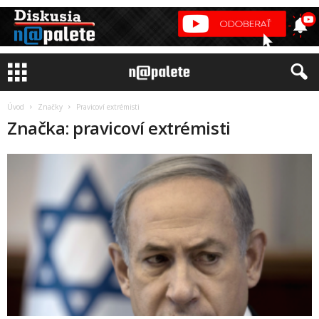
Úvod
Značky
Pravicoví extrémisti
Značka: pravicoví extrémisti