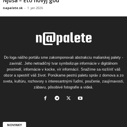
Ňjuša – Eto novyj god
napalete.sk
-
1. jan 2026
Do loga nášho portálu sme zakomponovali abstrakciu maliarskej palety -
zavináč. Jeho netradičný tvar symbolizuje informácie v digitálnom
prostredí, informácie v kocke, vír informácií. Snažíme sa rozšíriť váš
obzor a spestriť váš život. Ponúkame pestrú paletu správ z domova a zo
sveta, kultúru, rozhovory s interesantnými ľuďmi, poučenie, zaujímavosti,
zábavu, pôsobivé fotografie a videá.
NOVINKY