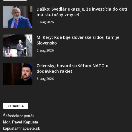
Daško: Švedlár ukazuje, že investícia do detí
má skutočný zmysel
6. aug 2026
M. Kéry: Kde bije slovenské srdce, tam je
Slovensko
6. aug 2026
Zelenskyj hovoril so šéfom NATO o
dodávkach rakiet
6. aug 2026
REDAKCIA
Šéfredaktor portálu:
Mgr. Pavel Kapusta
kapusta@napalete.sk