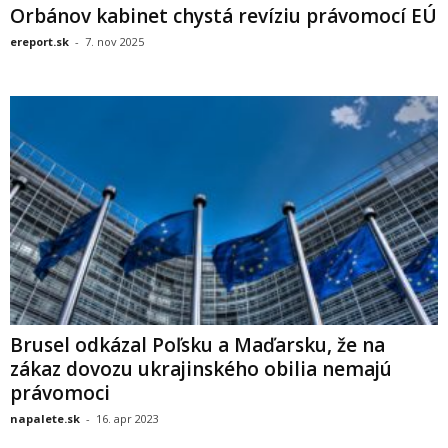
Orbánov kabinet chystá revíziu právomocí EÚ
ereport.sk
-
7. nov 2025
Brusel odkázal Poľsku a Maďarsku, že na
zákaz dovozu ukrajinského obilia nemajú
právomoci
napalete.sk
-
16. apr 2023