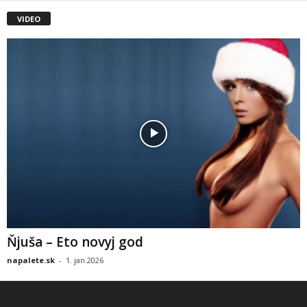
VIDEO
Ňjuša – Eto novyj god
napalete.sk
-
1. jan 2026