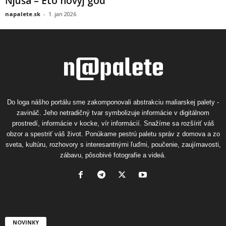
Ňjuša – Eto novyj god
napalete.sk
-
1. jan 2026
Do loga nášho portálu sme zakomponovali abstrakciu maliarskej palety -
zavináč. Jeho netradičný tvar symbolizuje informácie v digitálnom
prostredí, informácie v kocke, vír informácií. Snažíme sa rozšíriť váš
obzor a spestriť váš život. Ponúkame pestrú paletu správ z domova a zo
sveta, kultúru, rozhovory s interesantnými ľuďmi, poučenie, zaujímavosti,
zábavu, pôsobivé fotografie a videá.
NOVINKY